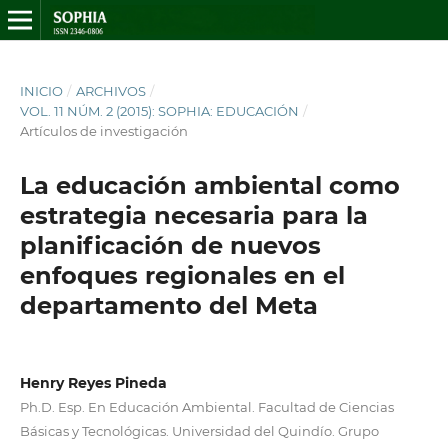
INICIO
/
ARCHIVOS
/
VOL. 11 NÚM. 2 (2015): SOPHIA: EDUCACIÓN
/
Artículos de investigación
La educación ambiental como
estrategia necesaria para la
planificación de nuevos
enfoques regionales en el
departamento del Meta
Henry Reyes Pineda
Ph.D. Esp. En Educación Ambiental. Facultad de Ciencias
Básicas y Tecnológicas. Universidad del Quindío. Grupo