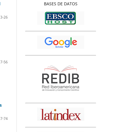
BASES
DE DATOS
d
3-26
27-56
s
57-74