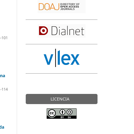
-101
ina
-114
LICENCIA
ida