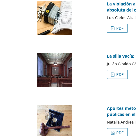
La violación 
absoluta del 
Luis Carlos Alza
PDF
La silla vacía
Julián Giraldo 
PDF
Aportes metod
públicas en e
Natalia Andrea 
PDF