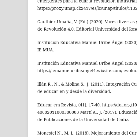
emergentes para la cuarta revolución industrial
https://proxy.unap.cl:2417/es/lc/unap/titulos/113
Gauthier-Umaña, V. (Ed.) (2020). Voces diversas 
de Revolución 4.0. Editorial Universidad del Ros
Institución Educativa Manuel Uribe Ángel (2020)
IE MUA.
Institución Educativa Manuel Uribe Ángel (2020
https://iemanueluribeangel4.wixsite.com/ evol
Illán R., N., & Molina S., J. (2011). Integración C
de educar en y desde la diversidad.
Educar em Revista, (41), 17-40. https://doi.org/1
40602011000300003 Martí A., J. (2017). Educació
de Publicaciones de la Universidad de Cádiz.
Monestel N., M. L. (2018). Mejoramiento del Cur