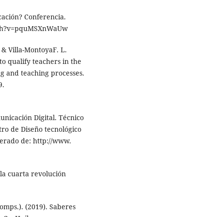
cación? Conferencia.
atch?v=pquMSXnWaUw
& Villa-MontoyaF. L.
to qualify teachers in the
ng and teaching processes.
9.
nicación Digital. Técnico
tro de Diseño tecnológico
perado de: http://www.
la cuarta revolución
(Comps.). (2019). Saberes