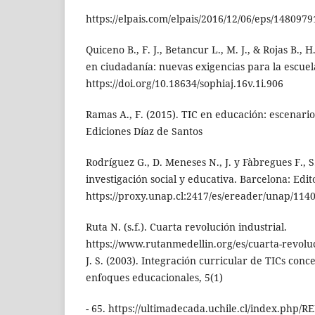
https://elpais.com/elpais/2016/12/06/eps/148097
Quiceno B., F. J., Betancur L., M. J., & Rojas B.,
en ciudadanía: nuevas exigencias para la escuela
https://doi.org/10.18634/sophiaj.16v.1i.906
Ramas A., F. (2015). TIC en educación: escenario
Ediciones Díaz de Santos
Rodríguez G., D. Meneses N., J. y Fàbregues F., S
investigación social y educativa. Barcelona: Ed
https://proxy.unap.cl:2417/es/ereader/unap/11
Ruta N. (s.f.). Cuarta revolución industrial.
https://www.rutanmedellin.org/es/cuarta-revoluc
J. S. (2003). Integración curricular de TICs conc
enfoques educacionales, 5(1)
- 65. https://ultimadecada.uchile.cl/index.php/R