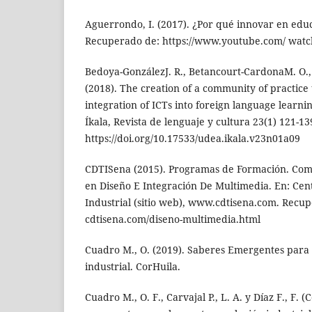
Aguerrondo, I. (2017). ¿Por qué innovar en edu
Recuperado de: https://www.youtube.com/ w
Bedoya-GonzálezJ. R., Betancourt-CardonaM. O., 
(2018). The creation of a community of practice 
integration of ICTs into foreign language learni
Íkala, Revista de lenguaje y cultura 23(1) 121-13
https://doi.org/10.17533/udea.ikala.v23n01a09
CDTISena (2015). Programas de Formación. Comu
en Diseño E Integración De Multimedia. En: Cen
Industrial (sitio web), www.cdtisena.com. Recu
cdtisena.com/diseno-multimedia.html
Cuadro M., O. (2019). Saberes Emergentes para 
industrial. CorHuila.
Cuadro M., O. F., Carvajal P., L. A. y Díaz F., F. 