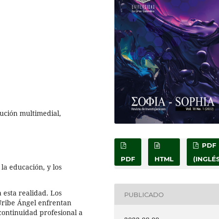
lución multimedial,
PDF
PDF
HTML
(INGLÉS
 la educación, y los
 esta realidad. Los
PUBLICADO
 Uribe Ángel enfrentan
continuidad profesional a