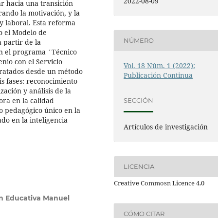
2022-08-09
ar hacia una transición
rando la motivación, y la
y laboral. Esta reforma
o el Modelo de
NÚMERO
 partir de la
n el programa ´Técnico
nio con el Servicio
Vol. 18 Núm. 1 (2022):
tratados desde un método
Publicación Continua
eis fases: reconocimiento
zación y análisis de la
ora en la calidad
SECCIÓN
lo pedagógico único en la
do en la inteligencia
Artículos de investigación
LICENCIA
Creative Commosn Licence 4.0
ón Educativa Manuel
CÓMO CITAR