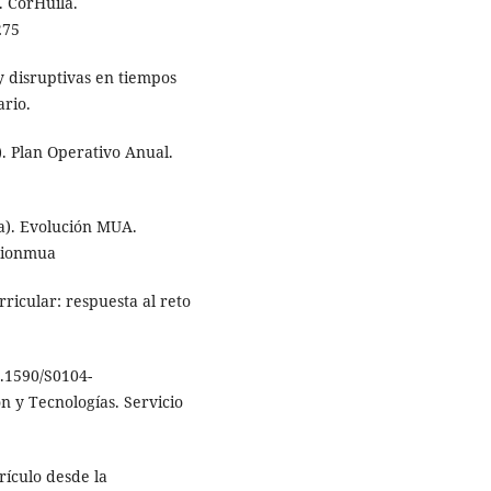
. CorHuila.
275
y disruptivas en tiempos
ario.
. Plan Operativo Anual.
a). Evolución MUA.
ucionmua
urricular: respuesta al reto
0.1590/S0104-
n y Tecnologías. Servicio
rículo desde la