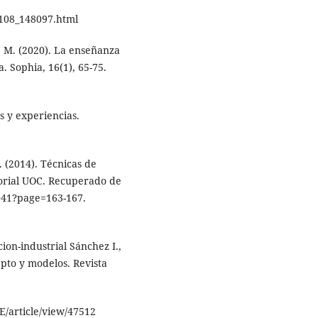
9108_148097.html
 H. M. (2020). La enseñanza
. Sophia, 16(1), 65-75.
s y experiencias.
. (2014). Técnicas de
itorial UOC. Recuperado de
4041?page=163-167.
ion-industrial Sánchez I.,
epto y modelos. Revista
EE/article/view/47512