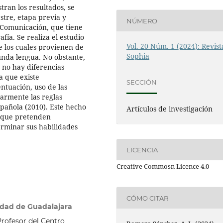
tran los resultados, se
tre, etapa previa y
NÚMERO
 Comunicación, que tiene
fía. Se realiza el estudio
Vol. 20 Núm. 1 (2024): Revist
e los cuales provienen de
Sophia
unda lengua. No obstante,
 no hay diferencias
a que existe
SECCIÓN
ntuación, uso de las
larmente las reglas
spañola (2010). Este hecho
Artículos de investigación
s que pretenden
erminar sus habilidades
LICENCIA
Creative Commosn Licence 4.0
CÓMO CITAR
idad de Guadalajara
rofesor del Centro