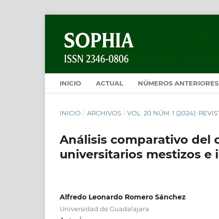
INICIO
ACTUAL
NÚMEROS ANTERIORES
INICIO
/
ARCHIVOS
/
VOL. 20 NÚM. 1 (2024): REVI
Análisis comparativo del
universitarios mestizos e
Alfredo Leonardo Romero Sánchez
Universidad de Guadalajara