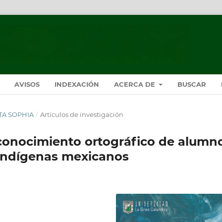
AVISOS
INDEXACIÓN
ACERCA DE
BUSCAR
STA SOPHIA
/
Artículos de investigación
 conocimiento ortográfico de alumn
 indígenas mexicanos