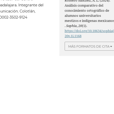
Romero Sánchez, A. L. (2024).
adalajara. Integrante del
Análisis comparativo del
conocimiento ortográfico de
nicación. Colotlán,
alumnos universitarios
0-0002-3502-9124
mestizos e indígenas mexicano
.
Sophia
,
20
(1).
https://doi.org/10.18634/sophiaj
20v.1i.1168
MÁS FORMATOS DE CITA