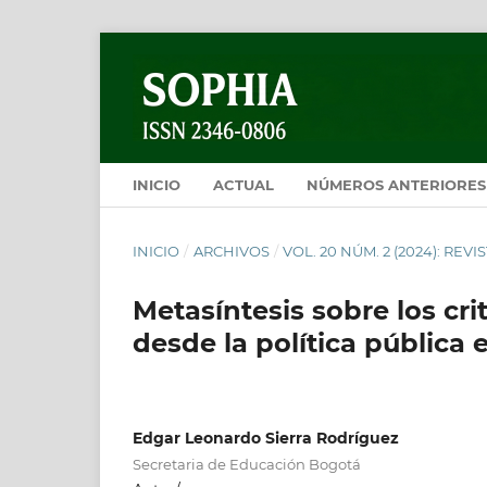
INICIO
ACTUAL
NÚMEROS ANTERIORES
INICIO
/
ARCHIVOS
/
VOL. 20 NÚM. 2 (2024): REV
Metasíntesis sobre los cri
desde la política pública
Edgar Leonardo Sierra Rodríguez
Secretaria de Educación Bogotá