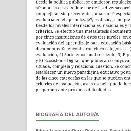
Desde la política pública, se emitieron regulaci
afrontar la crisis. Al interior de las diversas pr
complejidad sin precedentes, una causó especia
evaluaría en el aprendizaje?, es decir, ¿con qué 
Desde los niveles internacionales, nacionales y d
criterios. Se efectuó una metasíntesis document
por cinco instituciones de estos tres niveles; en 
evaluación del aprendizaje para educación bási
documentos. Se encontraron cinco categorías: 1
evaluación, 2) Socio-emocional resiliente, 3) Eq
y 5) Ecosistema Digital; que pudieran coadyuva
situada, compleja y relacional cuestión. Se con
establecer un nuevo paradigma educativo postC
de las cinco categorías en las que se pueden en
criterios de evaluación, así la escuela pueda ha
preparada ante próximas dificultades.
BIOGRAFÍA DEL AUTOR/A
Edgar Leonardo Sierra Rodríguez, Secretar