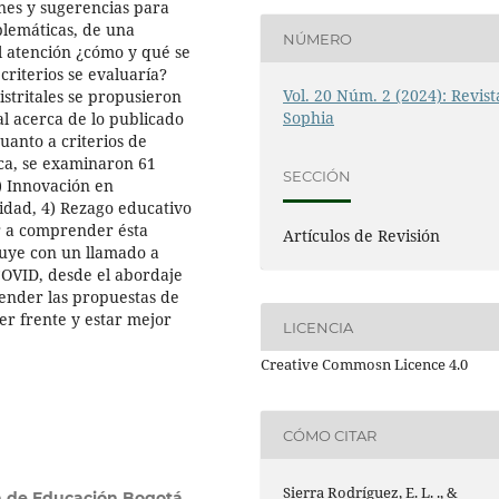
ones y sugerencias para
oblemáticas, de una
NÚMERO
l atención ¿cómo y qué se
criterios se evaluaría?
Vol. 20 Núm. 2 (2024): Revist
istritales se propusieron
Sophia
al acerca de lo publicado
cuanto a criterios de
ca, se examinaron 61
SECCIÓN
) Innovación en
uidad, 4) Rezago educativo
r a comprender ésta
Artículos de Revisión
cluye con un llamado a
OVID, desde el abordaje
tender las propuestas de
cer frente y estar mejor
LICENCIA
Creative Commosn Licence 4.0
CÓMO CITAR
Sierra Rodríguez, E. L. ., &
ia de Educación Bogotá