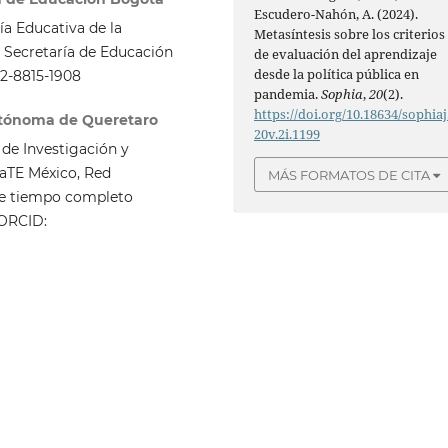
Escudero-Nahón, A. (2024).
a Educativa de la
Metasíntesis sobre los criterios
Secretaría de Educación
de evaluación del aprendizaje
desde la política pública en
2-8815-1908
pandemia.
Sophia
,
20
(2).
https://doi.org/10.18634/sophiaj
utónoma de Queretaro
20v.2i.1199
de Investigación y
aTE México, Red
MÁS FORMATOS DE CITA
de tiempo completo
 ORCID: