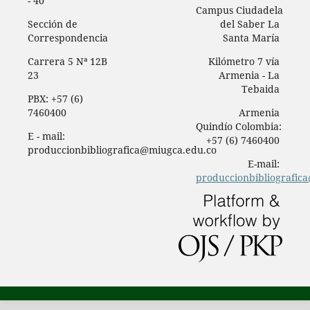
- 40
Campus Ciudadela
Sección de
del Saber La
Correspondencia
Santa María
Carrera 5 Nª 12B
Kilómetro 7 vía
23
Armenia - La
Tebaida
PBX: +57 (6)
7460400
Armenia
Quindío Colombia:
E - mail:
+57 (6) 7460400
produccionbibliografica@miugca.edu.co
E-mail:
produccionbibliografic