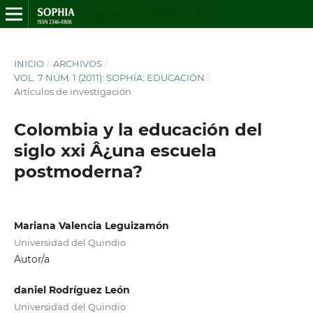
INICIO
/
ARCHIVOS
/
VOL. 7 NÚM. 1 (2011): SOPHÍA: EDUCACIÓN
/
Artículos de investigación
Colombia y la educación del
siglo xxi Â¿una escuela
postmoderna?
Mariana Valencia Leguizamón
Universidad del Quindio
Autor/a
daniel Rodríguez León
Universidad del Quindio