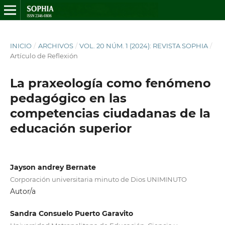
INICIO
/
ARCHIVOS
/
VOL. 20 NÚM. 1 (2024): REVISTA SOPHIA
/
Artículo de Reflexión
La praxeología como fenómeno
pedagógico en las
competencias ciudadanas de la
educación superior
Jayson andrey Bernate
Corporación universitaria minuto de Dios UNIMINUTO
Autor/a
Sandra Consuelo Puerto Garavito