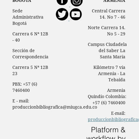
BOGOTÁ
ARMENIA
Sede
Central Carrera
Administrativa
14. No 7 - 46
Bogotá
Norte Carrera 14.
Carrera 6 Nª 12B
No 5 - 29
- 40
Campus Ciudadela
Sección de
del Saber La
Correspondencia
Santa María
Carrera 5 Nª 12B
Kilómetro 7 vía
23
Armenia - La
Tebaida
PBX: +57 (6)
7460400
Armenia
Quindío Colombia:
E - mail:
+57 (6) 7460400
produccionbibliografica@miugca.edu.co
E-mail:
produccionbibliografic