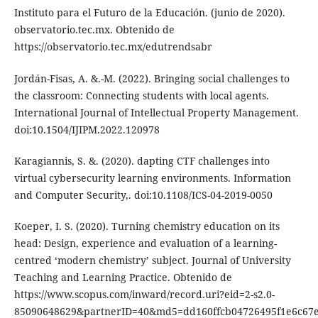
Instituto para el Futuro de la Educación. (junio de 2020).
observatorio.tec.mx. Obtenido de
https://observatorio.tec.mx/edutrendsabr
Jordán-Fisas, A. &.-M. (2022). Bringing social challenges to
the classroom: Connecting students with local agents.
International Journal of Intellectual Property Management.
doi:10.1504/IJIPM.2022.120978
Karagiannis, S. &. (2020). dapting CTF challenges into
virtual cybersecurity learning environments. Information
and Computer Security,. doi:10.1108/ICS-04-2019-0050
Koeper, I. S. (2020). Turning chemistry education on its
head: Design, experience and evaluation of a learning-
centred ‘modern chemistry’ subject. Journal of University
Teaching and Learning Practice. Obtenido de
https://www.scopus.com/inward/record.uri?eid=2-s2.0-
85090648629&partnerID=40&md5=dd160ffcb04726495f1e6c67