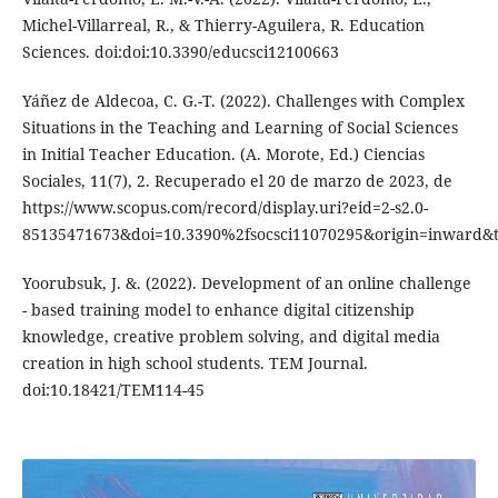
Michel-Villarreal, R., & Thierry-Aguilera, R. Education
Sciences. doi:doi:10.3390/educsci12100663
Yáñez de Aldecoa, C. G.-T. (2022). Challenges with Complex
Situations in the Teaching and Learning of Social Sciences
in Initial Teacher Education. (A. Morote, Ed.) Ciencias
Sociales, 11(7), 2. Recuperado el 20 de marzo de 2023, de
https://www.scopus.com/record/display.uri?eid=2-s2.0-
85135471673&doi=10.3390%2fsocsci11070295&origin=inward
Yoorubsuk, J. &. (2022). Development of an online challenge
- based training model to enhance digital citizenship
knowledge, creative problem solving, and digital media
creation in high school students. TEM Journal.
doi:10.18421/TEM114-45