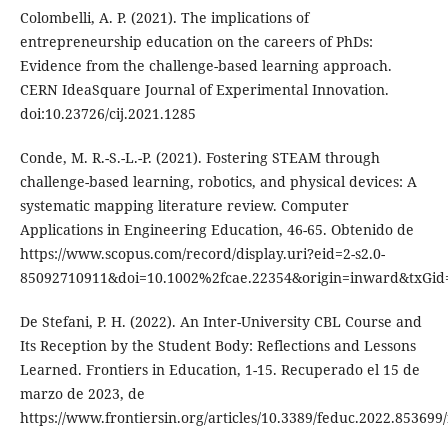
Colombelli, A. P. (2021). The implications of
entrepreneurship education on the careers of PhDs:
Evidence from the challenge-based learning approach.
CERN IdeaSquare Journal of Experimental Innovation.
doi:10.23726/cij.2021.1285
Conde, M. R.-S.-L.-P. (2021). Fostering STEAM through
challenge-based learning, robotics, and physical devices: A
systematic mapping literature review. Computer
Applications in Engineering Education, 46-65. Obtenido de
https://www.scopus.com/record/display.uri?eid=2-s2.0-
85092710911&doi=10.1002%2fcae.22354&origin=inward&txGi
De Stefani, P. H. (2022). An Inter-University CBL Course and
Its Reception by the Student Body: Reflections and Lessons
Learned. Frontiers in Education, 1-15. Recuperado el 15 de
marzo de 2023, de
https://www.frontiersin.org/articles/10.3389/feduc.2022.853699/