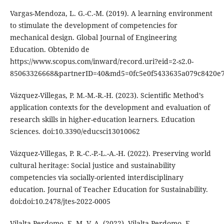
Vargas-Mendoza, L. G.-C.-M. (2019). A learning environment
to stimulate the development of competencies for
mechanical design. Global Journal of Engineering
Education. Obtenido de
https://www.scopus.com/inward/record.uri?eid=2-s2.0-
85063326668&partnerID=40&md5=0fc5e0f5433635a079c8420e
Vázquez-Villegas, P. M.-M.-R.-H. (2023). Scientific Method’s
application contexts for the development and evaluation of
research skills in higher-education learners. Education
Sciences. doi:10.3390/educsci13010062
Vázquez-Villegas, P. R.-C.-P.-L.-A.-H. (2022). Preserving world
cultural heritage: Social justice and sustainability
competencies via socially-oriented interdisciplinary
education. Journal of Teacher Education for Sustainability.
doi:doi:10.2478/jtes-2022-0005
Vilalta-Perdomo, E. M.-V.-A. (2022). Vilalta-Perdomo, E.,