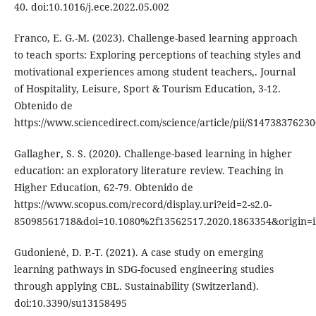
40. doi:10.1016/j.ece.2022.05.002
Franco, E. G.-M. (2023). Challenge-based learning approach
to teach sports: Exploring perceptions of teaching styles and
motivational experiences among student teachers,. Journal
of Hospitality, Leisure, Sport & Tourism Education, 3-12.
Obtenido de
https://www.sciencedirect.com/science/article/pii/S1473837623
Gallagher, S. S. (2020). Challenge-based learning in higher
education: an exploratory literature review. Teaching in
Higher Education, 62-79. Obtenido de
https://www.scopus.com/record/display.uri?eid=2-s2.0-
85098561718&doi=10.1080%2f13562517.2020.1863354&origin=
Gudonienė, D. P.-T. (2021). A case study on emerging
learning pathways in SDG-focused engineering studies
through applying CBL. Sustainability (Switzerland).
doi:10.3390/su13158495