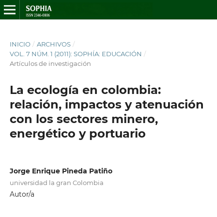
INICIO
/
ARCHIVOS
/
VOL. 7 NÚM. 1 (2011): SOPHÍA: EDUCACIÓN
/
Artículos de investigación
La ecología en colombia:
relación, impactos y atenuación
con los sectores minero,
energético y portuario
Jorge Enrique Pineda Patiño
universidad la gran Colombia
Autor/a