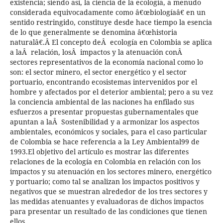
existencia; siendo así, la ciencia de la ecología, a menudo
considerada equivocadamente como â€œbiologíaâ€ en un
sentido restringido, constituye desde hace tiempo la esencia
de lo que generalmente se denomina â€œhistoria
naturalâ€.Â El concepto deÂ ecología en Colombia se aplica
a laÂ relación, losÂ impactos y la atenuación conÂ
sectores representativos de la economía nacional como lo
son: el sector minero, el sector energético y el sector
portuario, encontrando ecosistemas intervenidos por el
hombre y afectados por el deterior ambiental; pero a su vez
la conciencia ambiental de las naciones ha enfilado sus
esfuerzos a presentar propuestas gubernamentales que
apuntan a laÂ Sostenibilidad y a armonizar los aspectos
ambientales, económicos y sociales, para el caso particular
de Colombia se hace referencia a la Ley Ambiental99 de
1993.El objetivo del artículo es mostrar las diferentes
relaciones de la ecología en Colombia en relación con los
impactos y su atenuación en los sectores minero, energético
y portuario; como tal se analizan los impactos positivos y
negativos que se muestran alrededor de los tres sectores y
las medidas atenuantes y evaluadoras de dichos impactos
para presentar un resultado de las condiciones que tienen
ellos.