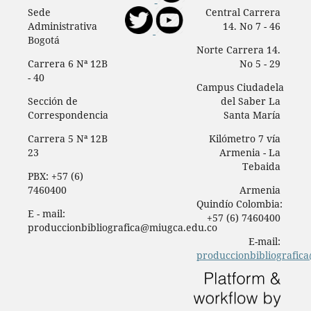
Sede
Central Carrera
Administrativa
14. No 7 - 46
Bogotá
Norte Carrera 14.
Carrera 6 Nª 12B
No 5 - 29
- 40
Campus Ciudadela
Sección de
del Saber La
Correspondencia
Santa María
Carrera 5 Nª 12B
Kilómetro 7 vía
23
Armenia - La
Tebaida
PBX: +57 (6)
7460400
Armenia
Quindío Colombia:
E - mail:
+57 (6) 7460400
produccionbibliografica@miugca.edu.co
E-mail:
produccionbibliografic