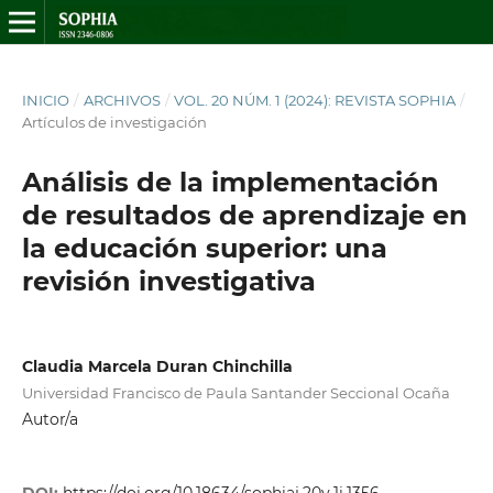
INICIO
/
ARCHIVOS
/
VOL. 20 NÚM. 1 (2024): REVISTA SOPHIA
/
Artículos de investigación
Análisis de la implementación
de resultados de aprendizaje en
la educación superior: una
revisión investigativa
Claudia Marcela Duran Chinchilla
Universidad Francisco de Paula Santander Seccional Ocaña
Autor/a