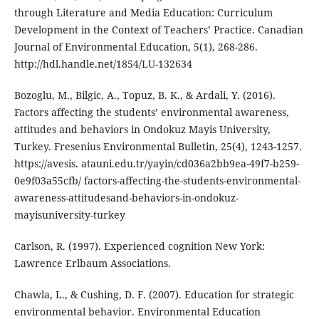
through Literature and Media Education: Curriculum
Development in the Context of Teachers’ Practice. Canadian
Journal of Environmental Education, 5(1), 268-286.
http://hdl.handle.net/1854/LU-132634
Bozoglu, M., Bilgic, A., Topuz, B. K., & Ardali, Y. (2016).
Factors affecting the students’ environmental awareness,
attitudes and behaviors in Ondokuz Mayis University,
Turkey. Fresenius Environmental Bulletin, 25(4), 1243-1257.
https://avesis. atauni.edu.tr/yayin/cd036a2bb9ea-49f7-b259-
0e9f03a55cfb/ factors-affecting-the-students-environmental-
awareness-attitudesand-behaviors-in-ondokuz-
mayisuniversity-turkey
Carlson, R. (1997). Experienced cognition New York:
Lawrence Erlbaum Associations.
Chawla, L., & Cushing, D. F. (2007). Education for strategic
environmental behavior. Environmental Education