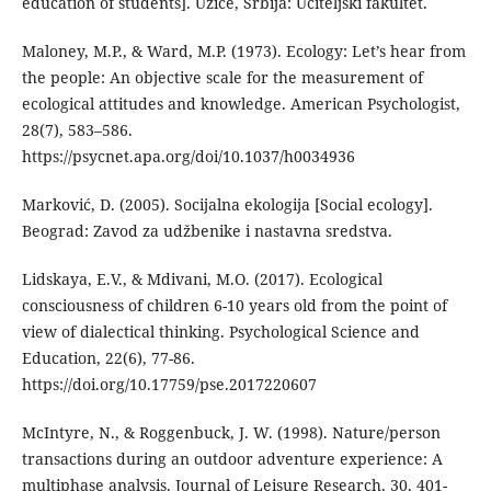
education of students]. Užice, Srbija: Učiteljski fakultet.
Maloney, M.P., & Ward, M.P. (1973). Ecology: Let’s hear from
the people: An objective scale for the measurement of
ecological attitudes and knowledge. American Psychologist,
28(7), 583–586.
https://psycnet.apa.org/doi/10.1037/h0034936
Marković, D. (2005). Socijalna ekologija [Social ecology].
Beograd: Zavod za udžbenike i nastavna sredstva.
Lidskaya, E.V., & Mdivani, M.O. (2017). Ecological
consciousness of children 6-10 years old from the point of
view of dialectical thinking. Psychological Science and
Education, 22(6), 77-86.
https://doi.org/10.17759/pse.2017220607
McIntyre, N., & Roggenbuck, J. W. (1998). Nature/person
transactions during an outdoor adventure experience: A
multiphase analysis. Journal of Leisure Research, 30, 401-