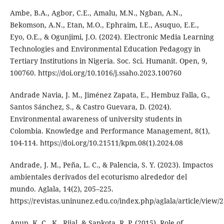
Ambe, B.A., Agbor, C.E., Amalu, M.N., Ngban, A.N.,
Bekomson, A.N., Etan, M.O., Ephraim, I.E., Asuquo, E.E.,
Eyo, O.E., & Ogunjimi, J.O. (2024). Electronic Media Learning
Technologies and Environmental Education Pedagogy in
Tertiary Institutions in Nigeria. Soc. Sci. Humanit. Open, 9,
100760. https://doi.org/10.1016/j.ssaho.2023.100760
Andrade Navia, J. M., Jiménez Zapata, E., Hembuz Falla, G.,
Santos Sánchez, S., & Castro Guevara, D. (2024).
Environmental awareness of university students in
Colombia. Knowledge and Performance Management, 8(1),
104-114. https://doi.org/10.21511/kpm.08(1).2024.08
Andrade, J. M., Peña, L. C., & Palencia, S. Y. (2023). Impactos
ambientales derivados del ecoturismo alrededor del
mundo. Aglala, 14(2), 205–225.
https://revistas.uninunez.edu.co/index.php/aglala/article/view/
Anup, K. C., K., Rijal, & Sapkota, R. P. (2015). Role of