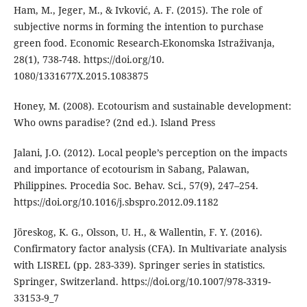
Ham, M., Jeger, M., & Ivković, A. F. (2015). The role of
subjective norms in forming the intention to purchase
green food. Economic Research-Ekonomska Istraživanja,
28(1), 738-748. https://doi.org/10.
1080/1331677X.2015.1083875
Honey, M. (2008). Ecotourism and sustainable development:
Who owns paradise? (2nd ed.). Island Press
Jalani, J.O. (2012). Local people’s perception on the impacts
and importance of ecotourism in Sabang, Palawan,
Philippines. Procedia Soc. Behav. Sci., 57(9), 247–254.
https://doi.org/10.1016/j.sbspro.2012.09.1182
Jöreskog, K. G., Olsson, U. H., & Wallentin, F. Y. (2016).
Confirmatory factor analysis (CFA). In Multivariate analysis
with LISREL (pp. 283-339). Springer series in statistics.
Springer, Switzerland. https://doi.org/10.1007/978-3319-
33153-9_7