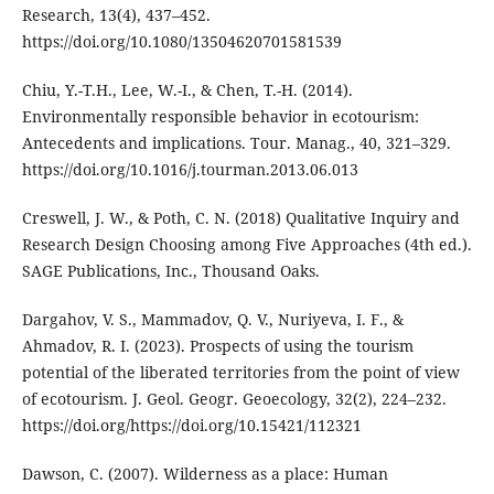
Research, 13(4), 437–452.
https://doi.org/10.1080/13504620701581539
Chiu, Y.-T.H., Lee, W.-I., & Chen, T.-H. (2014).
Environmentally responsible behavior in ecotourism:
Antecedents and implications. Tour. Manag., 40, 321–329.
https://doi.org/10.1016/j.tourman.2013.06.013
Creswell, J. W., & Poth, C. N. (2018) Qualitative Inquiry and
Research Design Choosing among Five Approaches (4th ed.).
SAGE Publications, Inc., Thousand Oaks.
Dargahov, V. S., Mammadov, Q. V., Nuriyeva, I. F., &
Ahmadov, R. I. (2023). Prospects of using the tourism
potential of the liberated territories from the point of view
of ecotourism. J. Geol. Geogr. Geoecology, 32(2), 224–232.
https://doi.org/https://doi.org/10.15421/112321
Dawson, C. (2007). Wilderness as a place: Human