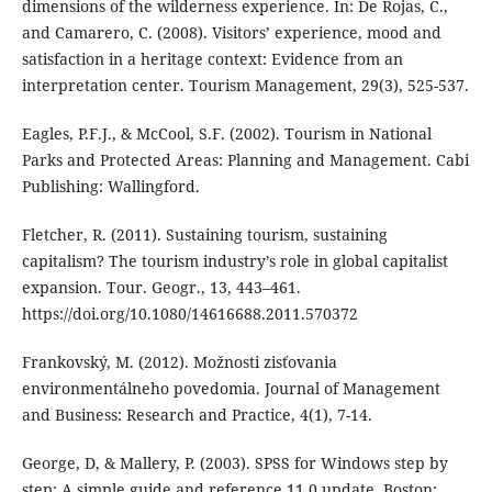
dimensions of the wilderness experience. In: De Rojas, C.,
and Camarero, C. (2008). Visitors’ experience, mood and
satisfaction in a heritage context: Evidence from an
interpretation center. Tourism Management, 29(3), 525-537.
Eagles, P.F.J., & McCool, S.F. (2002). Tourism in National
Parks and Protected Areas: Planning and Management. Cabi
Publishing: Wallingford.
Fletcher, R. (2011). Sustaining tourism, sustaining
capitalism? The tourism industry’s role in global capitalist
expansion. Tour. Geogr., 13, 443–461.
https://doi.org/10.1080/14616688.2011.570372
Frankovský, M. (2012). Možnosti zisťovania
environmentálneho povedomia. Journal of Management
and Business: Research and Practice, 4(1), 7-14.
George, D, & Mallery, P. (2003). SPSS for Windows step by
step: A simple guide and reference 11.0 update. Boston: