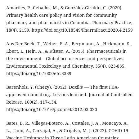
Amariles, P., Ceballos, M., & González-Giraldo, C. (2020).
Primary health care policy and vision for community
pharmacy and pharmacists in Colombia. Pharmacy Practice,
18(4), 2159. https://doi.org/10.18549/PharmPract.2020.4.2159
Aus Der Beek, T., Weber, F.-A., Bergmann, A., Hickmann, S.,
Ebert, I., Hein, A., & Küster, A. (2015). Pharmaceuticals in
the environment—Global occurrences and perspectives.
Environmental Toxicology and Chemistry, 35(4), 823-835.
https://doi.org/10.1002/etc.3339
Barenholz, Y. (Chezy). (2012). Doxil® — The first FDA-
approved nano-drug: Lessons learned. Journal of Controlled
Release, 160(2), 117-134.
https://doi.org/10.1016/j.jconrel.2012.03.020
Bates, B. R., Villegas-Botero, A., Costales, J. A., Moncayo, A.
L., Tami, A., Carvajal, A., & Grijalva, M. J. (2022). COVID-19
Vaccine Hesitancy in Three Latin American Countries: