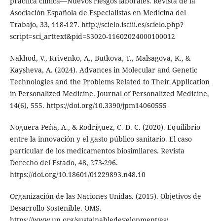
práctica clínica—Nuevos riesgos laborales. Revista de la
Asociación Española de Especialistas en Medicina del
Trabajo, 33, 118-127. http://scielo.isciii.es/scielo.php?
script=sci_arttext&pid=S3020-11602024000100012
Nakhod, V., Krivenko, A., Butkova, T., Malsagova, K., &
Kaysheva, A. (2024). Advances in Molecular and Genetic
Technologies and the Problems Related to Their Application
in Personalized Medicine. Journal of Personalized Medicine,
14(6), 555. https://doi.org/10.3390/jpm14060555
Noguera-Peña, A., & Rodríguez, C. D. C. (2020). Equilibrio
entre la innovación y el gasto público sanitario. El caso
particular de los medicamentos biosimilares. Revista
Derecho del Estado, 48, 273-296.
https://doi.org/10.18601/01229893.n48.10
Organización de las Naciones Unidas. (2015). Objetivos de
Desarrollo Sostenible. OMS.
https://www.un.org/sustainabledevelopment/es/