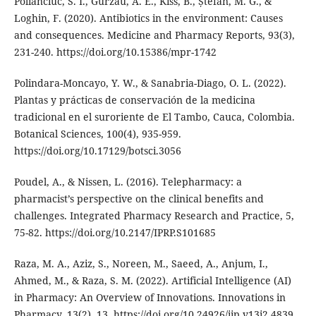
Polianciuc, S. I., Gurzău, A. E., Kiss, B., Ștefan, M. G., &
Loghin, F. (2020). Antibiotics in the environment: Causes
and consequences. Medicine and Pharmacy Reports, 93(3),
231-240. https://doi.org/10.15386/mpr-1742
Polindara-Moncayo, Y. W., & Sanabria-Diago, O. L. (2022).
Plantas y prácticas de conservación de la medicina
tradicional en el suroriente de El Tambo, Cauca, Colombia.
Botanical Sciences, 100(4), 935-959.
https://doi.org/10.17129/botsci.3056
Poudel, A., & Nissen, L. (2016). Telepharmacy: a
pharmacist’s perspective on the clinical benefits and
challenges. Integrated Pharmacy Research and Practice, 5,
75-82. https://doi.org/10.2147/IPRP.S101685
Raza, M. A., Aziz, S., Noreen, M., Saeed, A., Anjum, I.,
Ahmed, M., & Raza, S. M. (2022). Artificial Intelligence (AI)
in Pharmacy: An Overview of Innovations. Innovations in
Pharmacy, 13(2), 13. https://doi.org/10.24926/iip.v13i2.4839