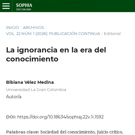
INICIO
/
ARCHIVOS
/
VOL. 22 NÚM. 1 (2026): PUBLICACIÓN CONTINUA
/
Editorial
La ignorancia en la era del
conocimiento
Bibiana Vélez Medina
Universidad La Gran Colombia
Autor/a
DOI:
https://doi.org/10.18634/sophiaj.22v.1i.1592
Sociedad del conocimiento, Juicio crítico,
Palabras clave: