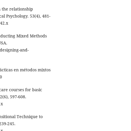
 the relationship
al Psychology. 53(4), 481-
742.x
Conducting Mixed Methods
USA.
/designing-and-
ácticas en métodos mixtos
0
care courses for basic
2(6), 597-608.
.x
nsitional Technique to
239-245.
.x