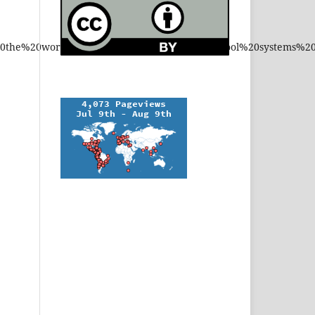
w%20the%20worlds%20best%20performing%20school%20systems%20