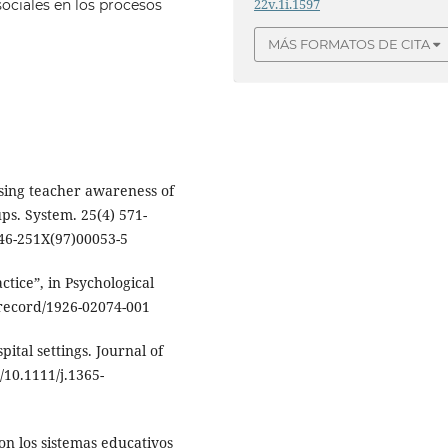
22v.1i.1597
sociales en los procesos
MÁS FORMATOS DE CITA
easing teacher awareness of
ups. System. 25(4) 571-
346-251X(97)00053-5
ctice”, in Psychological
g/record/1926-02074-001
ital settings. Journal of
/10.1111/j.1365-
n los sistemas educativos