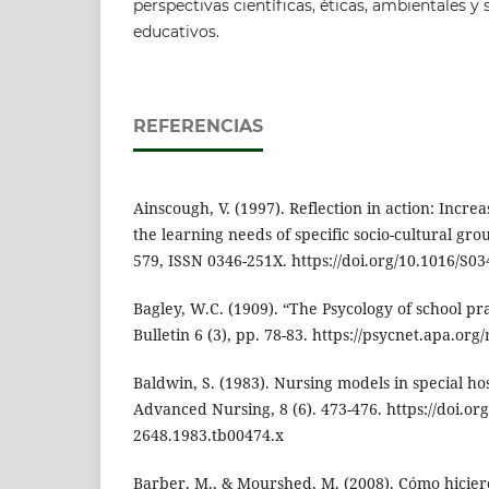
perspectivas científicas, éticas, ambientales y 
educativos.
REFERENCIAS
Ainscough, V. (1997). Reflection in action: Incr
the learning needs of specific socio-cultural gro
579, ISSN 0346-251X. https://doi.org/10.1016/S0
Bagley, W.C. (1909). “The Psycology of school pra
Bulletin 6 (3), pp. 78-83. https://psycnet.apa.or
Baldwin, S. (1983). Nursing models in special hosp
Advanced Nursing, 8 (6). 473-476. https://doi.org
2648.1983.tb00474.x
Barber, M., & Mourshed, M. (2008). Cómo hiciero