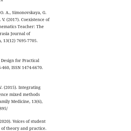
 O. A., Simonovskaya, G.
. V. (2017). Coexistence of
thematics Teacher: The
asia Journal of
, 13(12) 7695-7705.
 Design for Practical
5-460, ISSN 1474-6670.
W. (2015). Integrating
science mixed methods
amily Medicine, 13(6),
895/
2020). Voices of student
 of theory and practice.