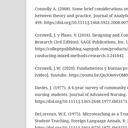
Connolly A. (2008). Some brief considerations on
between theory and practice. Journal of Analytic
499. https://doi.org/10.1111/j.1468-5922.2008.00
Creswell, J. y Plano, V. (2018). Designing and 
Research (3rd Edition). SAGE Publications, Inc. 
https://collegepublishing.sagepub.com/products
conducting-mixed-methods-research-3-241842
Creswell, J.W. (2020). Fundamentos y buenas pr
[video]. Youtube. https://youtu.be/Qn3Ow6vOM0
Davies, J. (1977). A 6-year survey of community 
nursing students. Journal of Advanced Nursing. 
https://doi.org/10.1111/j.1365-2648.1977.tb03171
DeLorenzo, W.E. (1975). Microteaching as a Tra
Student Teaching. Foreign Language Annals, 8: 
https://doi.org/10.1111/j.1944-9720.1975.tb01555