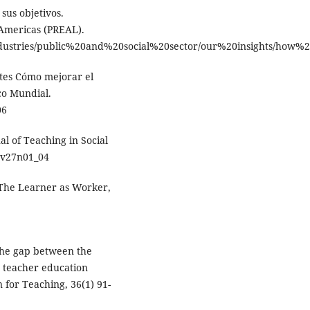
us objetivos.
 Americas (PREAL).
industries/public%20and%20social%20sector/our%20insights/ho
ntes Cómo mejorar el
co Mundial.
06
al of Teaching in Social
67v27n01_04
 The Learner as Worker,
 the gap between the
r teacher education
for Teaching, 36(1) 91-