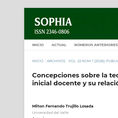
INICIO
ACTUAL
NÚMEROS ANTERIORES
INICIO
/
ARCHIVOS
/
VOL. 22 NÚM. 1 (2026): PU
Concepciones sobre la teo
inicial docente y su relac
Milton Fernando Trujillo Losada
Universidad del Valle