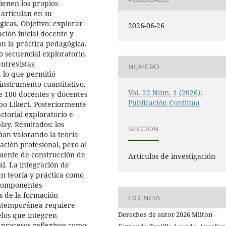
ienen los propios
articulan en su
gicas. Objetivo: explorar
2026-06-26
ción inicial docente y
on la práctica pedagógica.
 secuencial exploratorio.
entrevistas
NÚMERO
 lo que permitió
 instrumento cuantitativo.
Vol. 22 Núm. 1 (2026):
de 100 docentes y docentes
Publicación Continua
po Likert. Posteriormente
actorial exploratorio e
lay. Resultados: los
SECCIÓN
úan valorando la teoría
ión profesional, pero al
uente de construcción de
Artículos de investigación
al. La integración de
n teoría y práctica como
 componentes
 de la formación
LICENCIA
ontemporánea requiere
Derechos de autor 2026 Milton
los que integren
y procesos reflexivos como