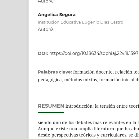
Autor/a
Angelica Segura
Institución Educativa Eugenio Diaz Castro
Autor/a
DOI:
https://doi.org/10.18634/sophiaj.22v.1i.1597
formación docente, relación teo
Palabras clave:
pedagógica, métodos mixtos, formación inicial 
RESUMEN
Introducción: la tensión entre teor
siendo uno de los debates más relevantes en la
Aunque existe una amplia literatura que ha abo
desde perspectivas teóricas y curriculares, se 