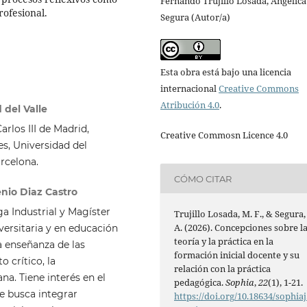
Fernando Trujillo Losada, Angelica
ofesional.
Segura (Autor/a)
Esta obra está bajo una licencia
internacional
Creative Commons
Atribución 4.0
.
 del Valle
arlos III de Madrid,
Creative Commosn Licence 4.0
s, Universidad del
arcelona.
CÓMO CITAR
nio Diaz Castro
a Industrial y Magíster
Trujillo Losada, M. F., & Segura,
A. (2026). Concepciones sobre l
versitaria y en educación
teoría y la práctica en la
a enseñanza de las
formación inicial docente y su
 crítico, la
relación con la práctica
na. Tiene interés en el
pedagógica.
Sophia
,
22
(1), 1-21.
ue busca integrar
https://doi.org/10.18634/sophiaj