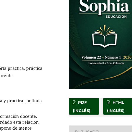
ría-práctica, práctica
docente
ía y práctica continúa
PDF
HTML
(INGLÉS)
(INGLÉS)
 formación docente.
rdado esta relación
dispone de menos
PUBLICADO