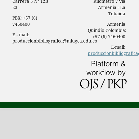
Carrera 5 Nª 12B
Kilómetro 7 vía
23
Armenia - La
Tebaida
PBX: +57 (6)
7460400
Armenia
Quindío Colombia:
E - mail:
+57 (6) 7460400
produccionbibliografica@miugca.edu.co
E-mail:
produccionbibliografic