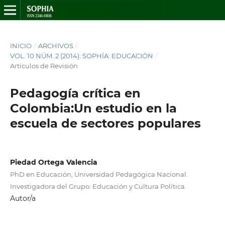
INICIO
/
ARCHIVOS
/
VOL. 10 NÚM. 2 (2014): SOPHÍA: EDUCACIÓN
/
Artículos de Revisión
Pedagogía crítica en
Colombia:Un estudio en la
escuela de sectores populares
Piedad Ortega Valencia
PhD en Educación, Universidad Pedagógica Nacional.
Investigadora del Grupo: Educación y Cultura Política.
Autor/a