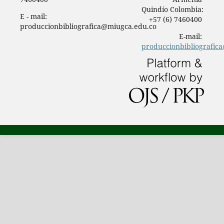
Quindío Colombia:
E - mail:
+57 (6) 7460400
produccionbibliografica@miugca.edu.co
E-mail:
produccionbibliografic