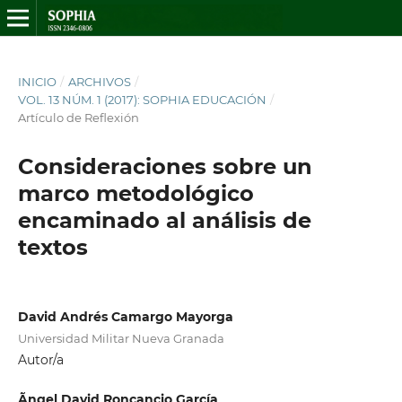
INICIO
/
ARCHIVOS
/
VOL. 13 NÚM. 1 (2017): SOPHIA EDUCACIÓN
/
Artículo de Reflexión
Consideraciones sobre un
marco metodológico
encaminado al análisis de
textos
David Andrés Camargo Mayorga
Universidad Militar Nueva Granada
Autor/a
Ãngel David Roncancio García