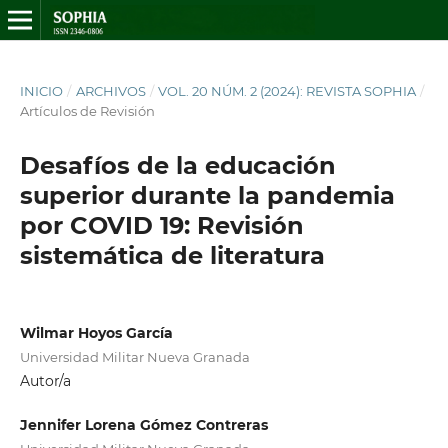
INICIO
/
ARCHIVOS
/
VOL. 20 NÚM. 2 (2024): REVISTA SOPHIA
/
Artículos de Revisión
Desafíos de la educación
superior durante la pandemia
por COVID 19: Revisión
sistemática de literatura
Wilmar Hoyos García
Universidad Militar Nueva Granada
Autor/a
Jennifer Lorena Gómez Contreras