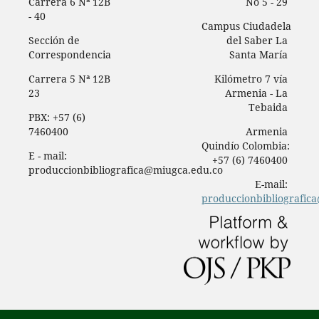
Carrera 6 Nª 12B
No 5 - 29
- 40
Campus Ciudadela
Sección de
del Saber La
Correspondencia
Santa María
Carrera 5 Nª 12B
Kilómetro 7 vía
23
Armenia - La
Tebaida
PBX: +57 (6)
7460400
Armenia
Quindío Colombia:
E - mail:
+57 (6) 7460400
produccionbibliografica@miugca.edu.co
E-mail:
produccionbibliografic