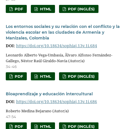
PDF
HTML
PDF (INGLÉS)
Los entornos sociales y su relación con el conflicto y la
violencia escolar en las ciudades de Armenia y
Manizales, Colombia
DOI:
https://doi.org/10.18634/sophiaj.13v.1i.684
Leonardo Alberto Vega-Umbasía, Ãlvaro Alfonso Fernández-
Gallego, Néstor Raúl Giraldo-Navia (Autor/a)
34-46
PDF
HTML
PDF (INGLÉS)
Bioaprendizaje y educación intercultural
DOI:
https://doi.org/10.18634/sophiaj.13v.1i.686
Roberto Medina Bejarano (Autor/a)
47-54
PDF
HTML
PDF (INGLÉS)