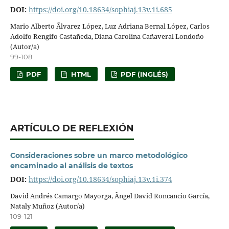
DOI:
https://doi.org/10.18634/sophiaj.13v.1i.685
Mario Alberto Ãlvarez López, Luz Adriana Bernal López, Carlos
Adolfo Rengifo Castañeda, Diana Carolina Cañaveral Londoño
(Autor/a)
99-108
PDF
HTML
PDF (INGLÉS)
ARTÍCULO DE REFLEXIÓN
Consideraciones sobre un marco metodológico
encaminado al análisis de textos
DOI:
https://doi.org/10.18634/sophiaj.13v.1i.374
David Andrés Camargo Mayorga, Ãngel David Roncancio García,
Nataly Muñoz (Autor/a)
109-121