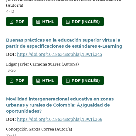
(Autor/a)
4-12
PDF
HTML
PDF (INGLÉS)
Buenas prácticas en la educación superior virtual a
partir de especificaciones de estándares e-Learning
DOI:
https://doi.org/10.18634/sophiaj.13v.1i.345
Edgar Javier Carmona Suarez (Autor/a)
13-26
PDF
HTML
PDF (INGLÉS)
Movilidad intergeneracional educativa en zonas
urbanas y rurales de Colombia: Â¿Igualdad de
oportunidades?
DOI:
https://doi.org/10.18634/sophiaj.13v.1i.366
Concepción García Correa (Autor/a)
27-33