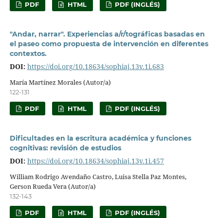
PDF
HTML
PDF (INGLÉS)
"Andar, narrar". Experiencias a/r/tográficas basadas en
el paseo como propuesta de intervención en diferentes
contextos.
DOI:
https://doi.org/10.18634/sophiaj.13v.1i.683
María Martínez Morales (Autor/a)
122-131
PDF
HTML
PDF (INGLÉS)
Dificultades en la escritura académica y funciones
cognitivas: revisión de estudios
DOI:
https://doi.org/10.18634/sophiaj.13v.1i.457
William Rodrigo Avendaño Castro, Luisa Stella Paz Montes,
Gerson Rueda Vera (Autor/a)
132-143
PDF
HTML
PDF (INGLÉS)