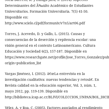
Determinantes del Ã‰xito Académico de Estudiantes
Universitarios. Formación Universitaria. 7(5) 41-50.
Disponible en:
http://www.scielo.cl/pdf/formuniv/v7n5/art06.pdf
Torres, J. Acevedo, D. y Gallo, L. (2015). Causas y
consecuencias de la deserción y repitencia escolar: una
visión general en el contexto Latinoamericano. Cultura
Educación y Sociedad 6(2), 157-187. Disponible en
https://www.researchgate.net/profile/Jose_Torres_Gonzalez/pu
origin=publication_list
Vargas Jiménez, I. (2012). â€œLa entrevista en la
investigación cualitativa: nuevas tendencias y retosâ€. En
Revista calidad en la educación superior, Vol. 3, núm. 1,
mayo 2012, pp. 119-139. Disponible en
http://biblioteca.icap.ac.cr/BLIVI/COLECCION_UNPAN/BOL_DICI
Vélez, A. y Roa, C. (2005). Factores asociados al rendimiento