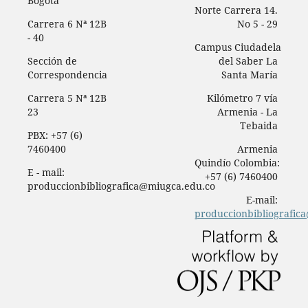
Bogotá
Norte Carrera 14.
Carrera 6 Nª 12B
No 5 - 29
- 40
Campus Ciudadela
Sección de
del Saber La
Correspondencia
Santa María
Carrera 5 Nª 12B
Kilómetro 7 vía
23
Armenia - La
Tebaida
PBX: +57 (6)
7460400
Armenia
Quindío Colombia:
E - mail:
+57 (6) 7460400
produccionbibliografica@miugca.edu.co
E-mail:
produccionbibliografic