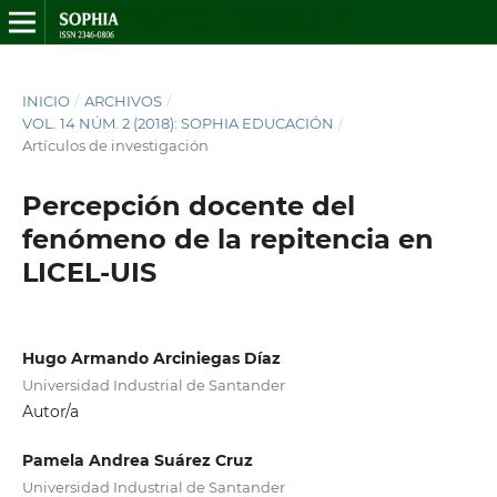
INICIO
/
ARCHIVOS
/
VOL. 14 NÚM. 2 (2018): SOPHIA EDUCACIÓN
/
Artículos de investigación
Percepción docente del
fenómeno de la repitencia en
LICEL-UIS
Hugo Armando Arciniegas Díaz
Universidad Industrial de Santander
Autor/a
Pamela Andrea Suárez Cruz
Universidad Industrial de Santander