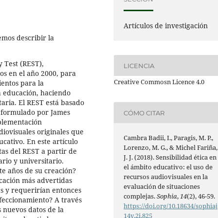
Artículos de investigación
mos describir la
y Test (REST),
LICENCIA
os en el año 2000, para
Creative Commosn Licence 4.0
ientos para la
a educación, haciendo
taria. El REST está basado
a formulado por James
CÓMO CITAR
mplementación
diovisuales originales que
Cambra Badii, I., Paragis, M. P.,
cativo. En este artículo
Lorenzo, M. G., & Michel Fariña,
as del REST a partir de
J. J. (2018). Sensibilidad ética en
rio y universitario.
el ámbito educativo: el uso de
nte años de su creación?
recursos audiovisuales en la
ucación más advertidas
evaluación de situaciones
s y requerirían entonces
complejas.
Sophia
,
14
(2), 46-59.
rfeccionamiento? A través
https://doi.org/10.18634/sophiaj
s nuevos datos de la
14v.2i.825