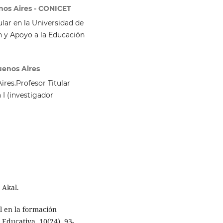
nos Aires - CONICET
ar en la Universidad de
n y Apoyo a la Educación
uenos Aires
res.Profesor Titular
I (investigador
 Akal.
al en la formación
 Educativa, 10(24), 93-