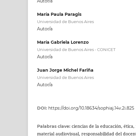
Autor/a
María Paula Paragis
Universidad de Buenos Aires
Autor/a
María Gabriela Lorenzo
Universidad de Buenos Aires - CONICET
Autor/a
Juan Jorge Michel Fariña
Universidad de Buenos Aires
Autor/a
DOI:
https://doi.org/10.18634/sophiaj.14v.2i.825
ciencias de la educación, ética
Palabras clave:
material audiovisual, responsabilidad del docen