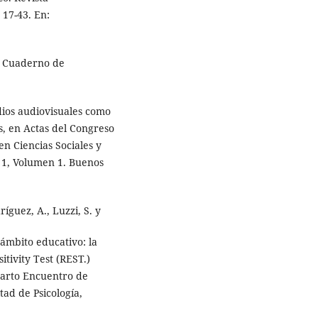
 17-43. En:
o. Cuaderno de
edios audiovisuales como
s, en Actas del Congreso
en Ciencias Sociales y
 1, Volumen 1. Buenos
ríguez, A., Luzzi, S. y
l ámbito educativo: la
itivity Test (REST.)
uarto Encuentro de
tad de Psicología,