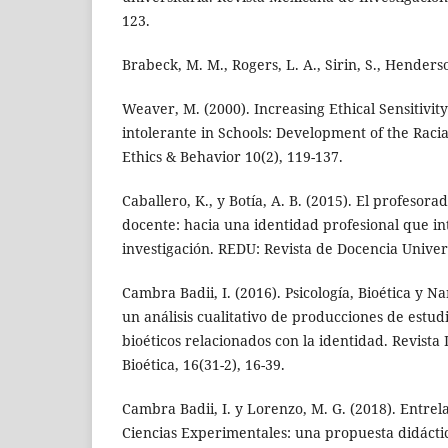
123.
Brabeck, M. M., Rogers, L. A., Sirin, S., Henders
Weaver, M. (2000). Increasing Ethical Sensitivit
intolerante in Schools: Development of the Racial
Ethics & Behavior 10(2), 119-137.
Caballero, K., y Botía, A. B. (2015). El profesor
docente: hacia una identidad profesional que in
investigación. REDU: Revista de Docencia Universi
Cambra Badii, I. (2016). Psicología, Bioética y N
un análisis cualitativo de producciones de estudi
bioéticos relacionados con la identidad. Revist
Bioética, 16(31-2), 16-39.
Cambra Badii, I. y Lorenzo, M. G. (2018). Entre
Ciencias Experimentales: una propuesta didáctic