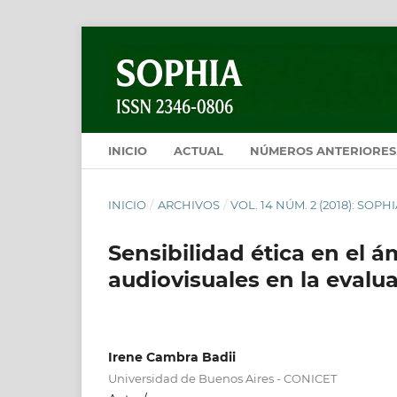
INICIO
ACTUAL
NÚMEROS ANTERIORES
INICIO
/
ARCHIVOS
/
VOL. 14 NÚM. 2 (2018): SOP
Sensibilidad ética en el á
audiovisuales en la evalu
Irene Cambra Badii
Universidad de Buenos Aires - CONICET