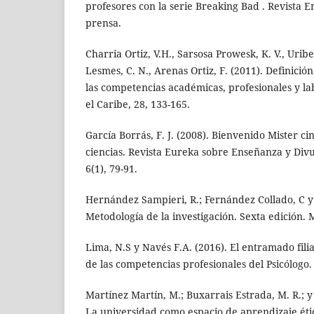
profesores con la serie Breaking Bad . Revista E
prensa.
Charria Ortiz, V.H., Sarsosa Prowesk, K. V., Urib
Lesmes, C. N., Arenas Ortiz, F. (2011). Definición
las competencias académicas, profesionales y lab
el Caribe, 28, 133-165.
García Borrás, F. J. (2008). Bienvenido Mister ci
ciencias. Revista Eureka sobre Enseñanza y Divul
6(1), 79-91.
Hernández Sampieri, R.; Fernández Collado, C y B
Metodología de la investigación. Sexta edición. 
Lima, N.S y Navés F.A. (2016). El entramado filia
de las competencias profesionales del Psicólogo. 
Martínez Martín, M.; Buxarrais Estrada, M. R.; y
La universidad como espacio de aprendizaje étic