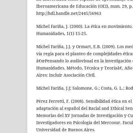
Iberoamericana de Educación (OEI), num. 29, p.
http://hdl.handle.net/2445/56963
Michel Fariña, J. (2000). La ética en movimient
Humanidades, 1(1) 15-25.
Michel Fariña, J.J. y Ormart, E.B. (2009). Los m
vía regia para el planteo de complejidades ética
â€œPensando lo audiovisual en la investigación 
Humanidades. Método, Técnica y Teoríaâ€, Año
Aires: Incluir Asociación Civil.
Michel Fariña, J.J; Salomone, G.; Costa, G. L.; Rod
Pérez Ferretti, F. (2008). Sensibilidad ética en e
adaptación al español del Racial and Ethical Sens
Memorias del XV Jornadas de Investigación y C
Investigadores en Psicología del Mercosur. Facul
Universidad de Buenos Aires.