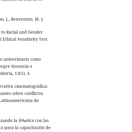
on, J., Benvenuto, M. y
y to Racial and Gender
 Ethical Sensitivity Test.
ado univeristario como
tegre docencia e
taria, 13(1), 4.
arrativa cinematográfica:
antes sobre conflictos
a Latinoamericana de
lazando la Ã‰tica con las
a para la capacitación de