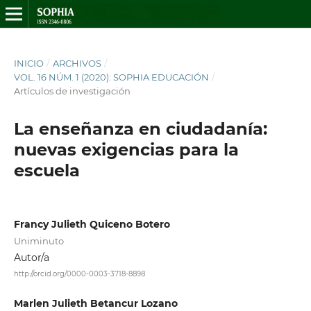
INICIO
/
ARCHIVOS
/
VOL. 16 NÚM. 1 (2020): SOPHIA EDUCACIÓN
/
Artículos de investigación
La enseñanza en ciudadanía:
nuevas exigencias para la
escuela
Francy Julieth Quiceno Botero
Uniminuto
Autor/a
http://orcid.org/0000-0003-3718-8898
Marlen Julieth Betancur Lozano