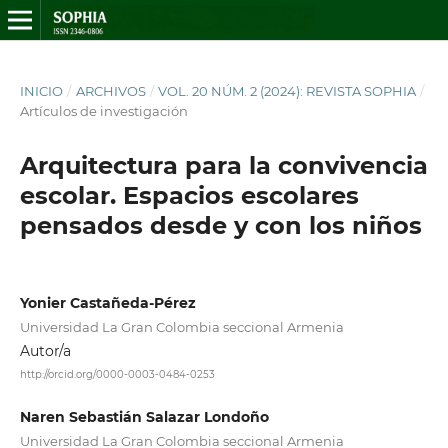
INICIO
/
ARCHIVOS
/
VOL. 20 NÚM. 2 (2024): REVISTA SOPHIA
/
Artículos de investigación
Arquitectura para la convivencia
escolar. Espacios escolares
pensados desde y con los niños
Yonier Castañeda-Pérez
Universidad La Gran Colombia seccional Armenia
Autor/a
http://orcid.org/0000-0003-0484-0253
Naren Sebastián Salazar Londoño
Universidad La Gran Colombia seccional Armenia