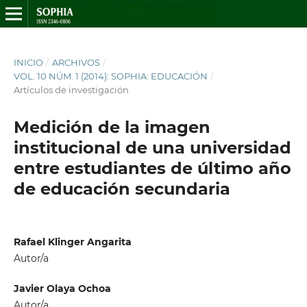
INICIO
/
ARCHIVOS
/
VOL. 10 NÚM. 1 (2014): SOPHIA: EDUCACIÓN
/
Artículos de investigación
Medición de la imagen
institucional de una universidad
entre estudiantes de último año
de educación secundaria
Rafael Klinger Angarita
Autor/a
Javier Olaya Ochoa
Autor/a