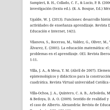
Sampieri, R. H., Collado, C. F., & Lucio, P. B. (20
investigación (Sexta ed.). (R. A. Bosque, Ed.) M
Ugalde, W. J. (2013). Funciones: desarrollo histó
actividades de enseñanza aprendizaje. Revista D
Educación e Internet, 14(1).
Vilanova, S., Rocerau, M., Valdez, G., Oliver, M., V
Ãlvarez, E. (2001). La educación matemática: el 
problemas en el aprendizaje. OEI. Revista Iber
1-11.
Villa, J. A., & Mesa, Y. M. (Abril de 2007). Elemen
epistemológicos y didácticos para la construcci
cuadrática. Revista Virtual universidad Católica 
Villa-Ochoa, J. A., Quintero, C. A. B., Arboleda, M. 
& Bedoya, D. A. O. (2009). Sentido de realidad 
el caso de Alberto. Alexandria: Revista de Edu