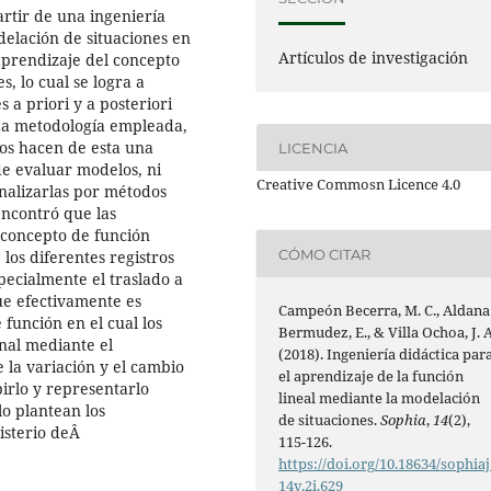
artir de una ingeniería
delación de situaciones en
Artículos de investigación
 aprendizaje del concepto
, lo cual se logra a
 a priori y a posteriori
. La metodología empleada,
ados hacen de esta una
LICENCIA
de evaluar modelos, ni
Creative Commosn Licence 4.0
analizarlas por métodos
encontró que las
l concepto de función
CÓMO CITAR
 los diferentes registros
pecialmente el traslado a
que efectivamente es
Campeón Becerra, M. C., Aldana
función en el cual los
Bermudez, E., & Villa Ochoa, J. A
nal mediante el
(2018). Ingeniería didáctica par
 la variación y el cambio
el aprendizaje de la función
birlo y representarlo
lineal mediante la modelación
lo plantean los
de situaciones.
Sophia
,
14
(2),
nisterio deÂ
115-126.
https://doi.org/10.18634/sophiaj
14v.2i.629