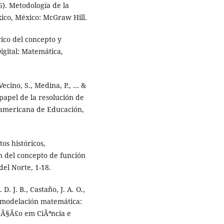
06). Metodología de la
éxico, México: McGraw Hill.
rico del concepto y
igital: Matemática,
ecino, S., Medina, P., ... &
papel de la resolución de
oamericana de Educación,
tos históricos,
ón del concepto de función
del Norte, 1-18.
D. J. B., Castaño, J. A. O.,
y modelación matemática:
caÃ§Ã£o em CiÃªncia e