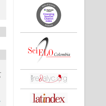
.
a
.