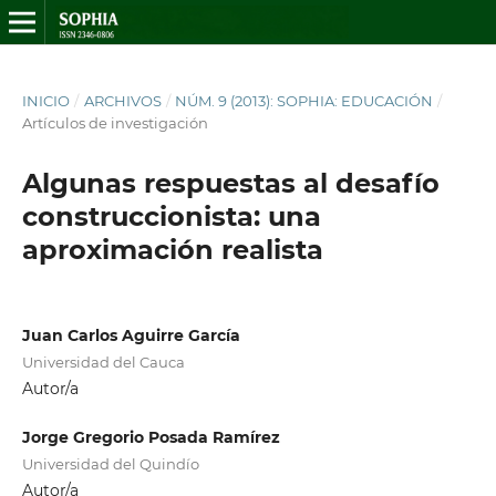
INICIO
/
ARCHIVOS
/
NÚM. 9 (2013): SOPHIA: EDUCACIÓN
/
Artículos de investigación
Algunas respuestas al desafío
construccionista: una
aproximación realista
Juan Carlos Aguirre García
Universidad del Cauca
Autor/a
Jorge Gregorio Posada Ramírez
Universidad del Quindío
Autor/a