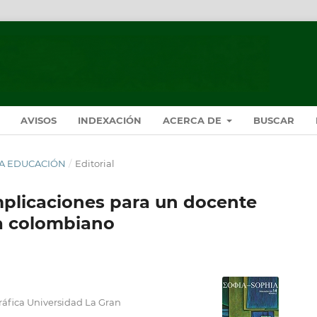
AVISOS
INDEXACIÓN
ACERCA DE
BUSCAR
HIA EDUCACIÓN
/
Editorial
implicaciones para un docente
ma colombiano
ráfica Universidad La Gran