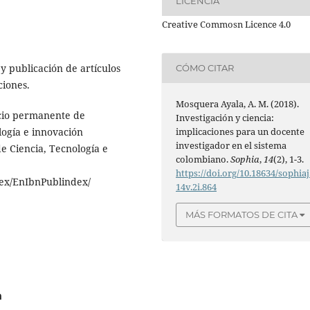
LICENCIA
Creative Commosn Licence 4.0
 y publicación de artículos
CÓMO CITAR
ciones.
Mosquera Ayala, A. M. (2018).
icio permanente de
Investigación y ciencia:
logía e innovación
implicaciones para un docente
investigador en el sistema
e Ciencia, Tecnología e
colombiano.
Sophia
,
14
(2), 1-3.
https://doi.org/10.18634/sophiaj
dex/EnIbnPublindex/
14v.2i.864
MÁS FORMATOS DE CITA
a