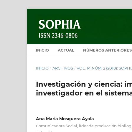
INICIO
ACTUAL
NÚMEROS ANTERIORES
INICIO
/
ARCHIVOS
/
VOL. 14 NÚM. 2 (2018): SOP
Investigación y ciencia: 
investigador en el siste
Ana María Mosquera Ayala
Comunicadora Social, líder de producción bibliog