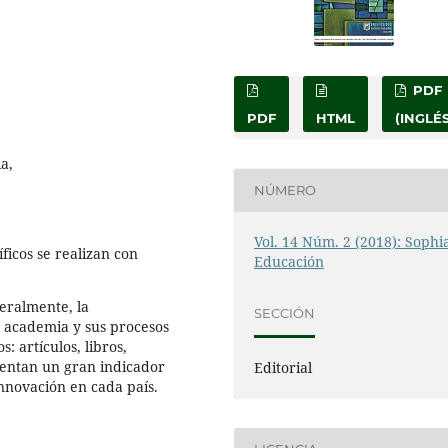
PDF
PDF
HTML
(INGLÉS
a,
NÚMERO
Vol. 14 Núm. 2 (2018): Sophi
ficos se realizan con
Educación
eralmente, la
SECCIÓN
la academia y sus procesos
: artículos, libros,
esentan un gran indicador
Editorial
 innovación en cada país.