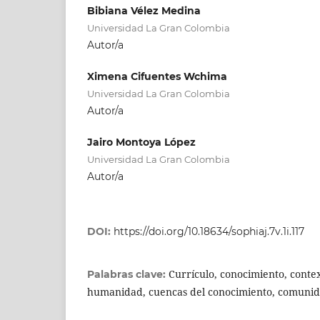
Bibiana Vélez Medina
Universidad La Gran Colombia
Autor/a
Ximena Cifuentes Wchima
Universidad La Gran Colombia
Autor/a
Jairo Montoya López
Universidad La Gran Colombia
Autor/a
DOI:
https://doi.org/10.18634/sophiaj.7v.1i.117
Currículo, conocimiento, conte
Palabras clave:
humanidad, cuencas del conocimiento, comunid