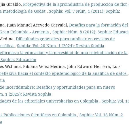
jía Giraldo,
Prospectiva de la agroindustria de producción de flor
la metodología de Godet
,
Sophia: Vol. 7 Núm. 1 (2011): Sophía:
ina, Juan Manuel Acevedo Carvajal,
Desafíos para la formación del
la Gran Colombia - Armenia
,
Sophia: Núm. 8 (2012): Sophia: Educac
 Medina,
Dificultades generales para publicar en revistas de
ilosófica
,
Sophia: Vol. 20 Núm. 1 (2024): Revista Sophia
reformas a la educación y la necesidad de una reivindicación de la
: Sophía: Educación
tes Wchima, Bibiana Vélez Medina, John Edward Herrera, Luis
eflexiva hacia el contexto epistemológico de la analítica de datos
,
hia
de incertidumbre: Desafíos y oportunidades para un nuevo
m. 1 (2025): Revista Sophia
idades de las editoriales universitarias en Colombia
,
Sophia: Vol. 1
as Publicaciones Científicas en Colombia
,
Sophia: Vol. 18 Núm. 2
ua