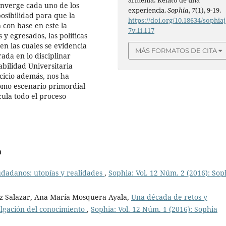
armenia: Relato de una
onverge cada uno de los
experiencia.
Sophia
,
7
(1), 9-19.
osibilidad para que la
https://doi.org/10.18634/sophiaj
 con base en este la
7v.1i.117
 y egresados, las políticas
en las cuales se evidencia
MÁS FORMATOS DE CITA
ada en lo disciplinar
bilidad Universitaria
rcicio además, nos ha
como escenario primordial
icula todo el proceso
a
udadanos: utopías y realidades
,
Sophia: Vol. 12 Núm. 2 (2016): Sop
iz Salazar, Ana María Mosquera Ayala,
Una década de retos y
vulgación del conocimiento
,
Sophia: Vol. 12 Núm. 1 (2016): Sophia