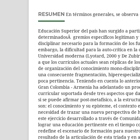
RESUMEN
En términos generales, se observa q
Educación Superior del país han surgido a part
determinadosÂ gremios específicos legitiman y
disciplinar necesario para la formación de los fu
embargo, la dificultad para la auto-crítica en la
Universidad moderna (Lyotard, 2000 y De Zubir
a que los currículos actuales sean réplicas de l
de organización del conocimiento mono-disciplin
una consecuente fragmentación, hiperespecializa
poca pertinencia. Teniendo en cuenta lo anteri
Gran Colombia - Armenia ha adelantado un proc
curricular soportada desde tres aspectos que da
si se puede afirmar post-metafísico, a la estruct
son: el conocimiento y su episteme, el contexto 
necesidad de trazar una nueva perspectiva de 
este ejercicio desarrollado a través de Comuni
lograr una educación pertinente en el tiempo 
redefine el escenario de formación para nuestr
resultado de la articulación de esta triada y en 