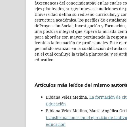
â€œcuencas del conocimientoâ€ en las cuales c
ejes planteados, surgen nuevas condiciones de p
Universidad defina su rediseño curricular, y con
estructura académica, los perfiles de estudiantes
deProyección Social, Investigación y Formación, 
una postura integral que supera la mirada centr
para abordar con mayor pertinencia la responsa
frente a la formación de profesionales. Este eje
permitido avanzar en la cualificación del aula 
en el cual confluye la triada planteada, y se art
educativo.
Artículos más leídos del mismo autor/
Bibiana Vélez Medina,
La formación de ci
Educación
Bibiana Vélez Medina, María Angélica Ort
transformaciones en el ejercicio de la di
educación