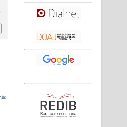
.
hia: