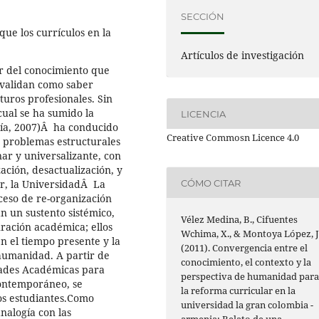
SECCIÓN
ue los currículos en la
Artículos de investigación
ir del conocimiento que
 validan como saber
turos profesionales. Sin
 cual se ha sumido la
LICENCIA
ía, 2007)Â ha conducido
Creative Commosn Licence 4.0
os problemas estructurales
ar y universalizante, con
ción, desactualización, y
CÓMO CITAR
or, la UniversidadÂ La
eso de re-organización
n un sustento sistémico,
Vélez Medina, B., Cifuentes
uración académica; ellos
Wchima, X., & Montoya López, J
en el tiempo presente y la
(2011). Convergencia entre el
humanidad. A partir de
conocimiento, el contexto y la
dades Académicas para
perspectiva de humanidad par
contemporáneo, se
la reforma curricular en la
os estudiantes.Como
universidad la gran colombia -
analogía con las