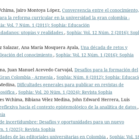
Wchima, Jairo Montoya López,
Convergencia entre el conocimiento,
ra la reforma curricular en la universidad la gran colombia -
ia: Vol. 7 Núm. 1 (2011): Sophía: Educación
udadanos: utopías y realidades
,
Sophia: Vol. 12 Núm. 2 (2016): Sop
iz Salazar, Ana María Mosquera Ayala,
Una década de retos y
vulgación del conocimiento
,
Sophia: Vol. 12 Núm. 1 (2016): Sophia
ina, Juan Manuel Acevedo Carvajal,
Desafíos para la formación del
la Gran Colombia - Armenia
,
Sophia: Núm. 8 (2012): Sophia: Educac
 Medina,
Dificultades generales para publicar en revistas de
ilosófica
,
Sophia: Vol. 20 Núm. 1 (2024): Revista Sophia
tes Wchima, Bibiana Vélez Medina, John Edward Herrera, Luis
eflexiva hacia el contexto epistemológico de la analítica de datos
,
hia
de incertidumbre: Desafíos y oportunidades para un nuevo
m. 1 (2025): Revista Sophia
idades de las editoriales universitarias en Colombia
,
Sophia: Vol. 1