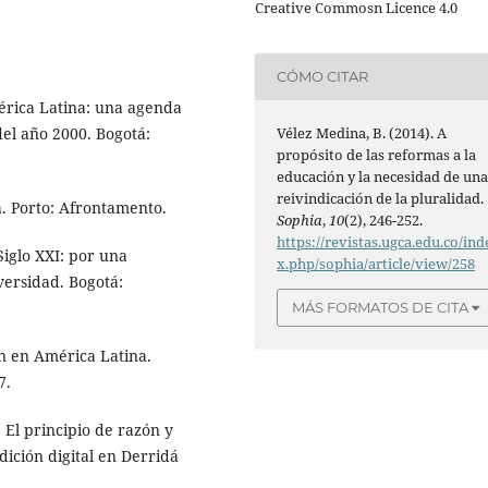
Creative Commosn Licence 4.0
CÓMO CITAR
mérica Latina: una agenda
del año 2000. Bogotá:
Vélez Medina, B. (2014). A
propósito de las reformas a la
educación y la necesidad de un
reivindicación de la pluralidad.
a. Porto: Afrontamento.
Sophia
,
10
(2), 246-252.
https://revistas.ugca.edu.co/ind
Siglo XXI: por una
x.php/sophia/article/view/258
ersidad. Bogotá:
MÁS FORMATOS DE CITA
ón en América Latina.
7.
. El principio de razón y
dición digital en Derridá