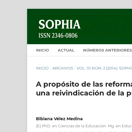
INICIO
ACTUAL
NÚMEROS ANTERIORES
INICIO
/
ARCHIVOS
/
VOL. 10 NÚM. 2 (2014): SOP
A propósito de las reform
una reivindicación de la p
Bibiana Vélez Medina
(E) PhD. en Ciencias de la Educación. Mg. en Educ