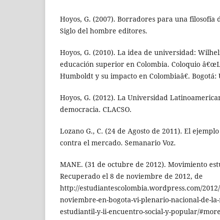
Hoyos, G. (2007). Borradores para una filosofía 
Siglo del hombre editores.
Hoyos, G. (2010). La idea de universidad: Wilh
educación superior en Colombia. Coloquio â€œ
Humboldt y su impacto en Colombiaâ€. Bogotá: 
Hoyos, G. (2012). La Universidad Latinoamerica
democracia. CLACSO.
Lozano G., C. (24 de Agosto de 2011). El ejemplo
contra el mercado. Semanario Voz.
MANE. (31 de octubre de 2012). Movimiento estu
Recuperado el 8 de noviembre de 2012, de
http://estudiantescolombia.wordpress.com/2012/
noviembre-en-bogota-vi-plenario-nacional-de-la
estudiantil-y-ii-encuentro-social-y-popular/#mor