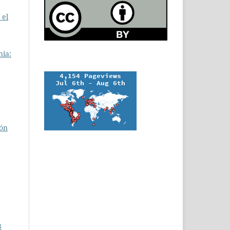
 el
hia:
ión
8