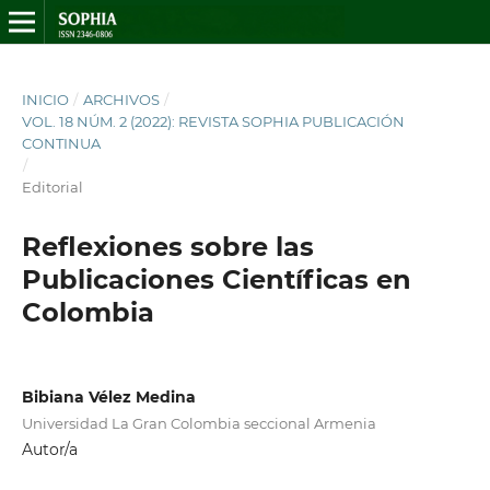
INICIO
/
ARCHIVOS
/
VOL. 18 NÚM. 2 (2022): REVISTA SOPHIA PUBLICACIÓN
CONTINUA
/
Editorial
Reflexiones sobre las
Publicaciones Científicas en
Colombia
Bibiana Vélez Medina
Universidad La Gran Colombia seccional Armenia
Autor/a